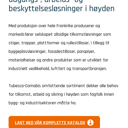
beskyttelsesløsninger i høyden
Med produksjon over hele Frankrike produserer og
markedsfører selskapet allsidige tilkomstløsninger som
stiger, trapper, plattformer og rullestillaser, i tillegg til
byggeplassløsninger, fasadestillaser, paraplyer,
materialheiser og andre produkter som er utviklet for
industrielt vedlikehold, luftfart og transportbransjen.
Tubesca-Comabis omfattende sortiment dekker alle behov
for tilkomst, arbeid og sikring i høyden som fagfolk innen
bygg- og industrisektoren måtte ha.
LAST NED VÅR KOMPLETTE KATALOG