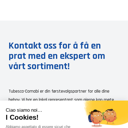
Kontakt oss for å få en
prat med en ekspert om
vårt sortiment!
Tubesca-Comabi er din førstevalgspartner for alle dine
behov. Vi har en lokal representant som gjerne kan møte
deg, gi deg en detaljert presentasjon av hele vårt
produktsortiment og et personlig tilbud, slik at du får den
riktige prisen for ditt prosjekt.