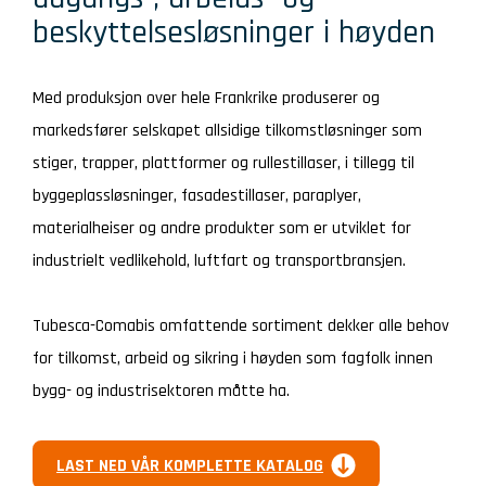
beskyttelsesløsninger i høyden
Med produksjon over hele Frankrike produserer og
markedsfører selskapet allsidige tilkomstløsninger som
stiger, trapper, plattformer og rullestillaser, i tillegg til
byggeplassløsninger, fasadestillaser, paraplyer,
materialheiser og andre produkter som er utviklet for
industrielt vedlikehold, luftfart og transportbransjen.
Tubesca-Comabis omfattende sortiment dekker alle behov
for tilkomst, arbeid og sikring i høyden som fagfolk innen
bygg- og industrisektoren måtte ha.
LAST NED VÅR KOMPLETTE KATALOG