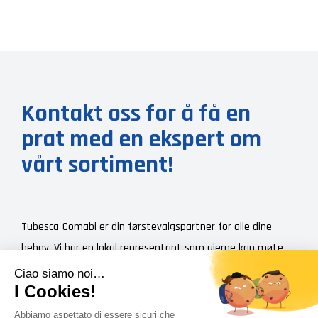
Kontakt oss for å få en
prat med en ekspert om
vårt sortiment!
Tubesca-Comabi er din førstevalgspartner for alle dine
behov. Vi har en lokal representant som gjerne kan møte
deg, gi deg en detaljert presentasjon av hele vårt
produktsortiment og et personlig tilbud, slik at du får den
riktige prisen for ditt prosjekt.