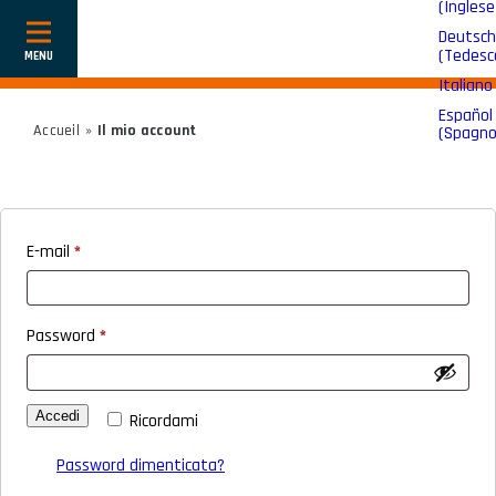
(
Inglese
Deutsch
Mostra
(
Tedesc
o
nascondi
Italiano
la
navigazione
Español
Accueil
»
Il mio account
(
Spagno
E-mail
*
Password
*
Accedi
Ricordami
Password dimenticata?