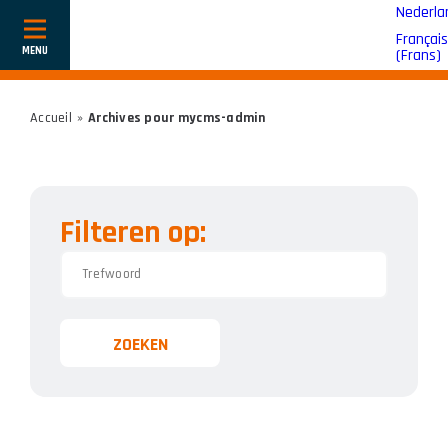
Nederla
Français
Toon
(
Frans
)
of
verberg
navigatie
Accueil
»
Archives pour mycms-admin
Filteren op:
ZOEKEN